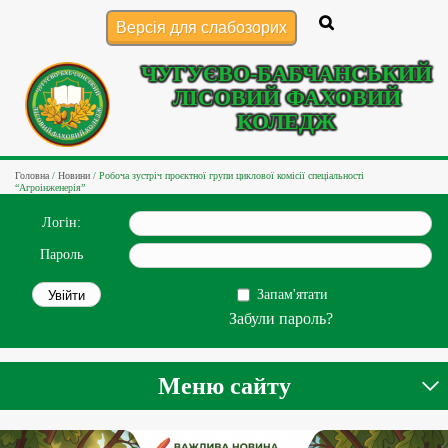
Версія для слабозорих
ЧУГУЄВО-БАБЧАНСЬКИЙ
ЛІСОВИЙ ФАХОВИЙ
КОЛЕДЖ
Головна
/
Новини
/
Робоча зустріч проєктної групи циклової комісії спеціальності
“Агроінженерія”
Логін:
Пароль
Запам'ятати
Забули пароль?
Меню сайту