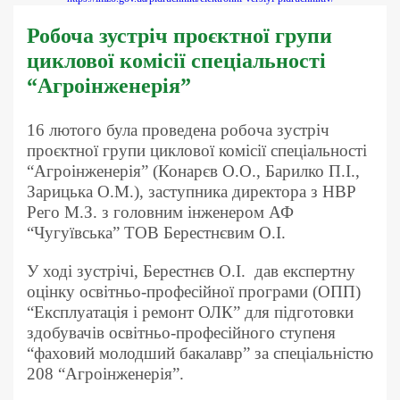
Робоча зустріч проєктної групи
циклової комісії спеціальності
“Агроінженерія”
16 лютого була проведена робоча зустріч
проєктної групи циклової комісії спеціальності
“Агроінженерія” (Конарєв О.О., Барилко П.І.,
Зарицька О.М.), заступника директора з НВР
Рего М.З. з головним інженером АФ
“Чугуївська” ТОВ Берестнєвим О.І.
У ході зустрічі, Берестнєв О.І. дав експертну
оцінку освітньо-професійної програми (ОПП)
“Експлуатація і ремонт ОЛК” для підготовки
здобувачів освітньо-професійного ступеня
“фаховий молодший бакалавр” за спеціальністю
208 “Агроінженерія”.