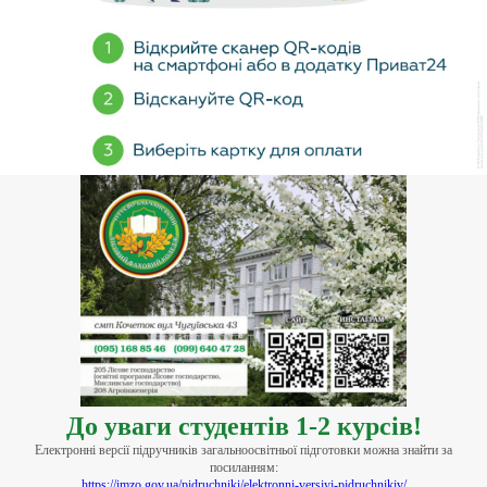
До уваги студентів 1-2 курсів!
Електронні версії підручників загальноосвітньої підготовки можна знайти за
посиланням:
https://imzo.gov.ua/pidruchniki/elektronni-versiyi-pidruchnikiv/