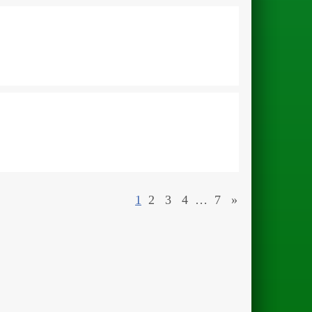
1
2
3
4
…
7
»