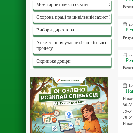
Моніторинг якості освіти
Резул
Охорона праці та цивільний захист
23
Рез
Вибори директора
Резул
Анкетування учасників освітнього
процесу
22
Рез
Скринька довіри
Резул
15
Нак
Наказ
80-У
79-У
78-У
Наказ