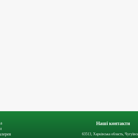
а
Наші контакти
и
алерея
63513, Харківська область, Чугуївс