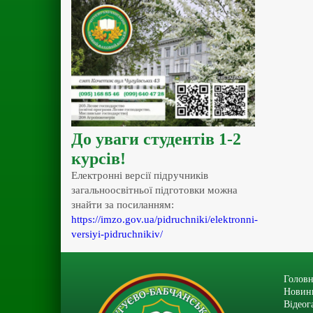
До уваги студентів 1-2
курсів!
Електронні версії підручників
загальноосвітньої підготовки можна
знайти за посиланням:
https://imzo.gov.ua/pidruchniki/elektronni-
versiyi-pidruchnikiv/
Головн
Новин
Відеог