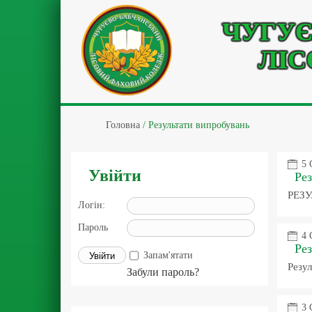
ЧУГУЄ
ЛІС
Головна
/
Результати випробувань
5 
Увійти
Рез
РЕЗУ
Логін:
Пароль
4 
Рез
Запам'ятати
Резул
Забули пароль?
3 