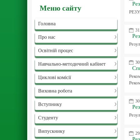
Рез
Меню сайту
РЕЗУ
Головна
31
Рез
Про нас
Резул
Освітній процес
30
Навчально-методичний кабінет
Спи
Реко
Циклові комісії
Реко
Виховна робота
30
Вступнику
Рез
Резул
Студенту
Випускнику
29
Рез