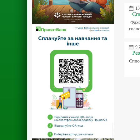
13
Спи
Фахо
госпо
9 
Рез
Списо