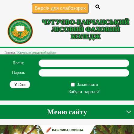
Версія для слабозорих
ЧУГУЄВО-БАБЧАНСЬКИЙ
ЛІСОВИЙ ФАХОВИЙ
КОЛЕДЖ
Головна
/
Навчально-методичний кабінет
Логін:
Пароль
Запам'ятати
Забули пароль?
Меню сайту