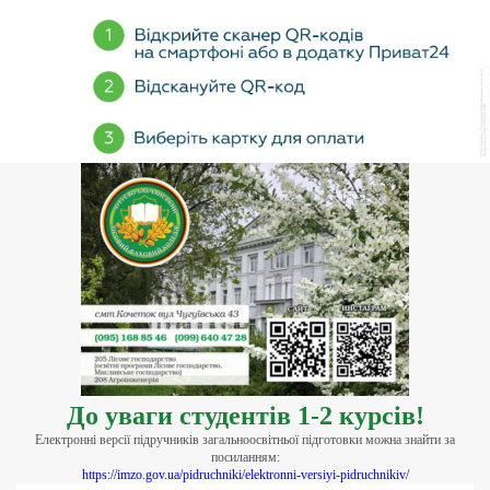
До уваги студентів 1-2 курсів!
Електронні версії підручників загальноосвітньої підготовки можна знайти за
посиланням:
https://imzo.gov.ua/pidruchniki/elektronni-versiyi-pidruchnikiv/