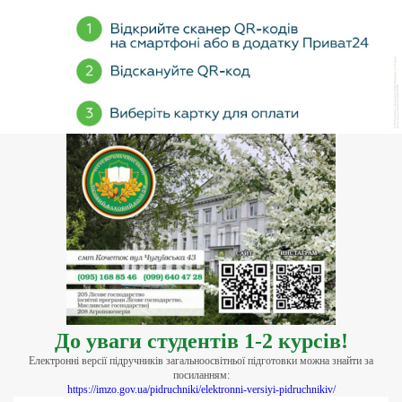
До уваги студентів 1-2 курсів!
Електронні версії підручників загальноосвітньої підготовки можна знайти за
посиланням:
https://imzo.gov.ua/pidruchniki/elektronni-versiyi-pidruchnikiv/