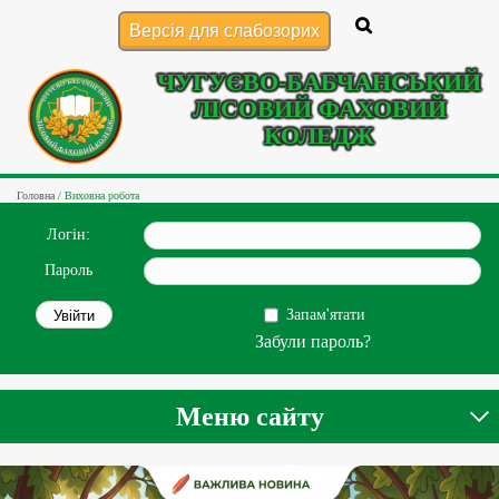
Версія для слабозорих
ЧУГУЄВО-БАБЧАНСЬКИЙ
ЛІСОВИЙ ФАХОВИЙ
КОЛЕДЖ
Головна
/
Виховна робота
Логін:
Пароль
Запам'ятати
Забули пароль?
Меню сайту