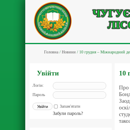
ЧУГУЄ
ЛІС
Головна
/
Новини
/
10 грудня – Міжнародний де
Увійти
10 
Логін:
Про 
Бонд
Пароль
Заод
Запам'ятати
оскі
Забули пароль?
студ
тако