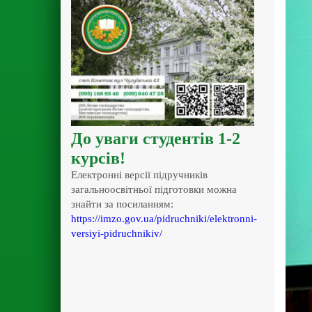
До уваги студентів 1-2
курсів!
Електронні версії підручників
загальноосвітньої підготовки можна
знайти за посиланням:
https://imzo.gov.ua/pidruchniki/elektronni-
versiyi-pidruchnikiv/