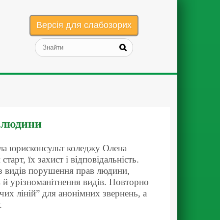
Версія для слабозорих
в людини
ала юрисконсульт коледжу Олена
старт, їх захист і відповідальність.
 з видів порушення прав людини,
в й урізноманітнення видів. Повторно
их ліній” для анонімних звернень, а
.