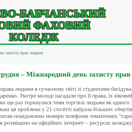
ВО-БАБЧАНСЬКИЙ
ОВИЙ ФАХОВИЙ
КОЛЕДЖ
нь захисту прав людини
грудня – Міжнародний день захисту пра
права людини в сучасному світі зі студентами бесідув
аренко. Укотре молоді нагадали про її права, їх віковий 
но ще раз торкнулися теми торгівлі людьми як одного
льки ця проблема у 21 столітті набрала більших оберті
ентам повідомлено номери телефонів тематичних “гаряч
ж розміщено на офіційних інтернет – ресурсах коледжу