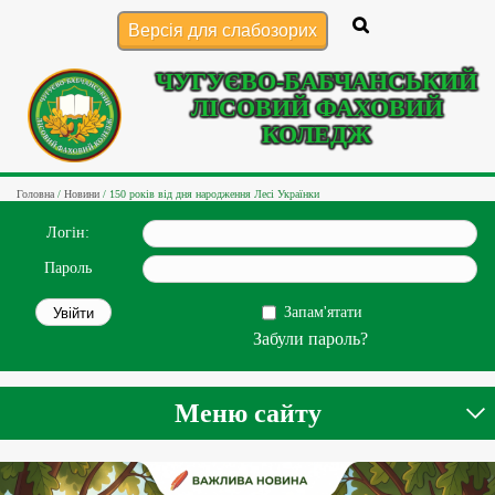
Версія для слабозорих
ЧУГУЄВО-БАБЧАНСЬКИЙ
ЛІСОВИЙ ФАХОВИЙ
КОЛЕДЖ
Головна
/
Новини
/
150 років від дня народження Лесі Українки
Логін:
Пароль
Запам'ятати
Забули пароль?
Меню сайту