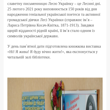
славетну письменницю Лесю Українку – це Лесині дні.
25 лютого 2021 року виповнюється 150 років від дня
народження геніальної української поетеси та активної
громадської діячки Лесі Українки (справжнє ім`я –
Лариса Петрівна Косач-Квітка, 1871-1913). Завдяки
щирій відданості рідній країні, її ім`я стало одним із
символів української держави.
У день пам`ятної дати підготовлена книжкова виставка
«Ні! Я жива! Я буду вічно жити!», яка експонується у
читальній залі бібліотеки.