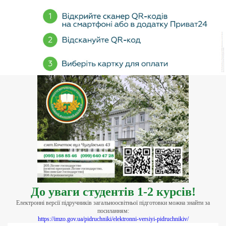
До уваги студентів 1-2 курсів!
Електронні версії підручників загальноосвітньої підготовки можна знайти за
посиланням:
https://imzo.gov.ua/pidruchniki/elektronni-versiyi-pidruchnikiv/