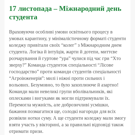
17 листопада – Міжнародний день
студента
Враховуючи особливі умови освітнього процесу в
умовах карантину, у мінімалістичному форматі студенти
коледжу привітали своїх “колег” з Міжнародним днем
студента. Логіка й інтуїція, жарти й дотепи, миттєве
розчарування й гуртове “ура” чулися під час гри “Хто
зверху?” Команда студенток спеціальності “Лісове
господарство” проти команди студентів спеціальності
“Агроінженерія”: милі і ніжні проти сильних і
вольових. Безумовно, то було захоплююче й азартно!
Команди мали невеликі групи вболівальників, які
оплесками і вигуками як могли підтримували їх.
Перемогла мужність, але доброзичливі усмішки,
бажання позмагатися ще, солодкі нагороди для всіх
розвіяли нотки суму. А ще студенти коледжу мали змогу
взяти участь у вікторині, а за правильні відповіді також
отримати призи.