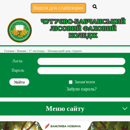
Версія для слабозорих
ЧУГУЄВО-БАБЧАНСЬКИЙ
ЛІСОВИЙ ФАХОВИЙ
КОЛЕДЖ
Головна
/
Новини
/
17 листопада – Міжнародний день студента
Логін:
Пароль
Запам'ятати
Забули пароль?
Меню сайту