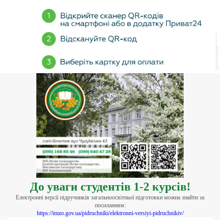
До уваги студентів 1-2 курсів!
Електронні версії підручників загальноосвітньої підготовки можна знайти за
посиланням:
https://imzo.gov.ua/pidruchniki/elektronni-versiyi-pidruchnikiv/