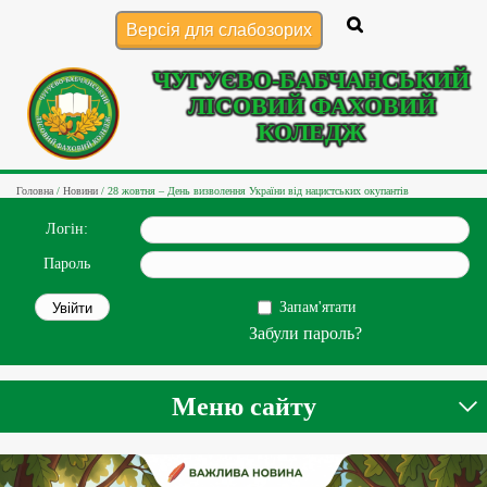
Версія для слабозорих
ЧУГУЄВО-БАБЧАНСЬКИЙ
ЛІСОВИЙ ФАХОВИЙ
КОЛЕДЖ
Головна
/
Новини
/
28 жовтня – День визволення України від нацистських окупантів
Логін:
Пароль
Запам'ятати
Забули пароль?
Меню сайту