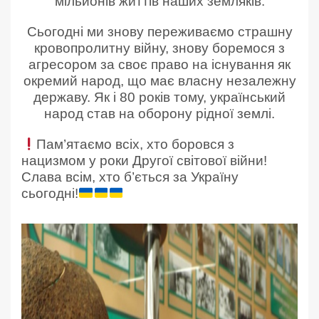
мільйонів життів наших земляків.
Сьогодні ми знову переживаємо страшну
кровопролитну війну, знову боремося з
агресором за своє право на існування як
окремий народ, що має власну незалежну
державу. Як і 80 років тому, український
народ став на оборону рідної землі.
Пам’ятаємо всіх, хто боровся з
нацизмом у роки Другої світової війни!
Слава всім, хто б’ється за Україну
сьогодні!