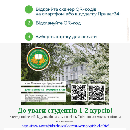
До уваги студентів 1-2 курсів!
Електронні версії підручників загальноосвітньої підготовки можна знайти за
посиланням:
https://imzo.gov.ua/pidruchniki/elektronni-versiyi-pidruchnikiv/