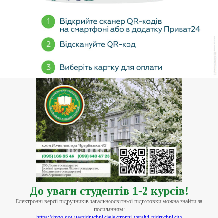
До уваги студентів 1-2 курсів!
Електронні версії підручників загальноосвітньої підготовки можна знайти за
посиланням:
https://imzo.gov.ua/pidruchniki/elektronni-versiyi-pidruchnikiv/