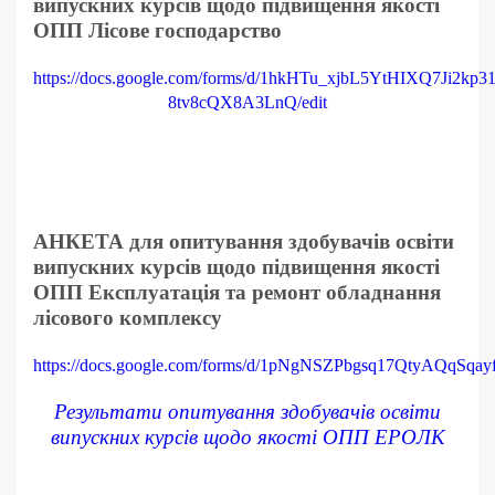
випускних курсів щодо підвищення якості
ОПП Лісове господарство
https://docs.google.com/forms/d/1hkHTu_xjbL5YtHIXQ7Ji2kp3
8tv8cQX8A3LnQ/edit
АНКЕТА для опитування здобувачів освіти
випускних курсів щодо підвищення якості
ОПП Експлуатація та ремонт обладнання
лісового комплексу
https://docs.google.com/forms/d/1pNgNSZPbgsq17QtyAQqSqa
Результати опитування здобувачів освіти
випускних курсів щодо якості ОПП ЕРОЛК