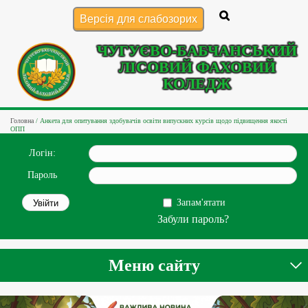
Версія для слабозорих
ЧУГУЄВО-БАБЧАНСЬКИЙ
ЛІСОВИЙ ФАХОВИЙ
КОЛЕДЖ
Головна
/
Анкета для опитування здобувачів освіти випускних курсів щодо підвищення якості
ОПП
Логін:
Пароль
Запам'ятати
Забули пароль?
Меню сайту