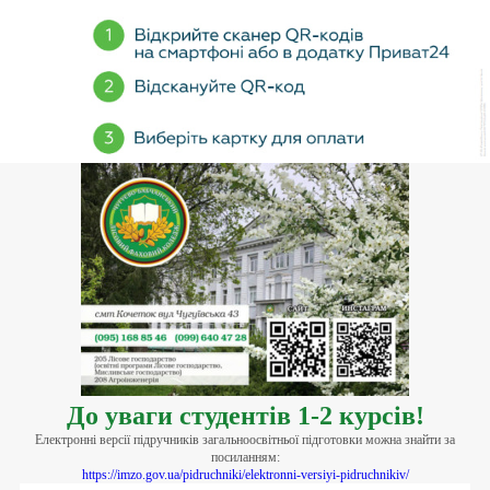
До уваги студентів 1-2 курсів!
Електронні версії підручників загальноосвітньої підготовки можна знайти за
посиланням:
https://imzo.gov.ua/pidruchniki/elektronni-versiyi-pidruchnikiv/