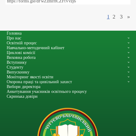
https://forms.gle/dFwZzmrHCZFtVvzj6
1
2
3
»
Головна
Про нас
Освітній процес
Навчально-методичний кабінет
Циклові комісії
Виховна робота
Вступнику
Студенту
Випускнику
Моніторинг якості освіти
Охорона праці та цивільний захист
Вибори директора
Анкетування учасників освітнього процесу
Скринька довіри