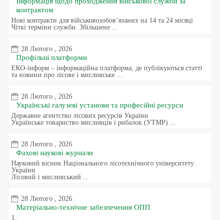
Інформація щодо проходження військової служби за
контрактом
Нові контракти для військовозобовʼязаних на 14 та 24 місяці
Чіткі терміни служби. Збільшене ...
28 Лютого , 2026
Профільні платформи
ЕКО-інформ – інформаційна платформа, де публікуються статті
та новини про лісове і мисливське ...
28 Лютого , 2026
Українські галузеві установи та професійні ресурси
Державне агентство лісових ресурсів України
Українське товариство мисливців і рибалок (УТМР) ...
28 Лютого , 2026
Фахові наукові журнали
Науковий вісник Національного лісотехнічного університету
України
Лісовий і мисливський ...
28 Лютого , 2026
Матеріально-технічне забезпечення ОПП
1.