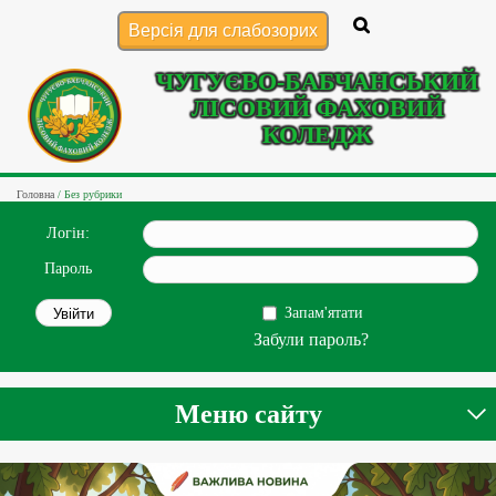
Версія для слабозорих
ЧУГУЄВО-БАБЧАНСЬКИЙ
ЛІСОВИЙ ФАХОВИЙ
КОЛЕДЖ
Головна
/
Без рубрики
Логін:
Пароль
Запам'ятати
Забули пароль?
Меню сайту