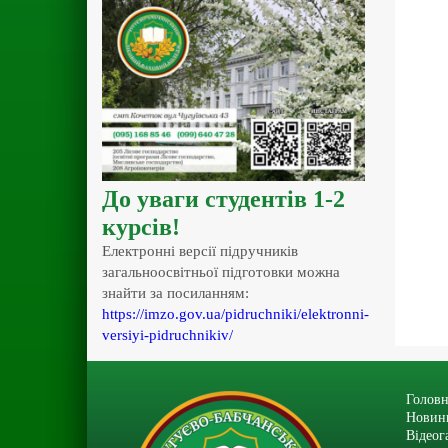
До уваги студентів 1-2
курсів!
Електронні версії підручників
загальноосвітньої підготовки можна
знайти за посиланням:
https://imzo.gov.ua/pidruchniki/elektronni-
versiyi-pidruchnikiv/
Головн
Новин
Відеог