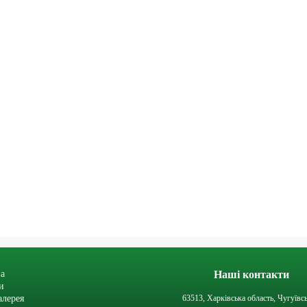
а
Наші контакти
и
алерея
63513, Харківська область, Чугуївс