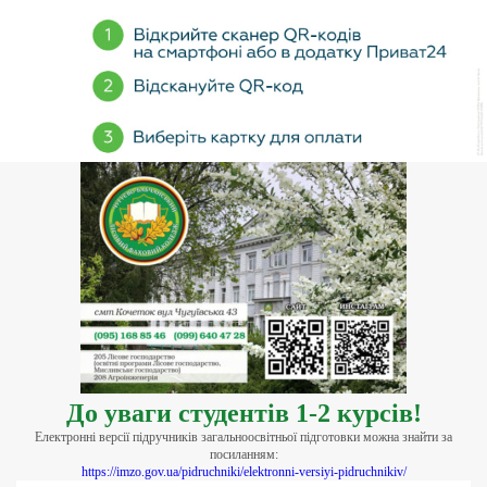
До уваги студентів 1-2 курсів!
Електронні версії підручників загальноосвітньої підготовки можна знайти за
посиланням:
https://imzo.gov.ua/pidruchniki/elektronni-versiyi-pidruchnikiv/