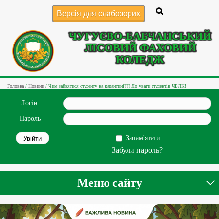
Версія для слабозорих
ЧУГУЄВО-БАБЧАНСЬКИЙ
ЛІСОВИЙ ФАХОВИЙ
КОЛЕДЖ
Головна
/
Новини
/
Чим зайнятися студенту на карантині??? До уваги студентів ЧБЛК!
Логін:
Пароль
Запам'ятати
Забули пароль?
Меню сайту