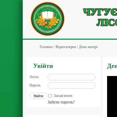
ЧУГУЄ
ЛІС
Головна
/
Відеогалерея
/
День матері
Увійти
Ден
Логін:
Пароль
Запам'ятати
Забули пароль?