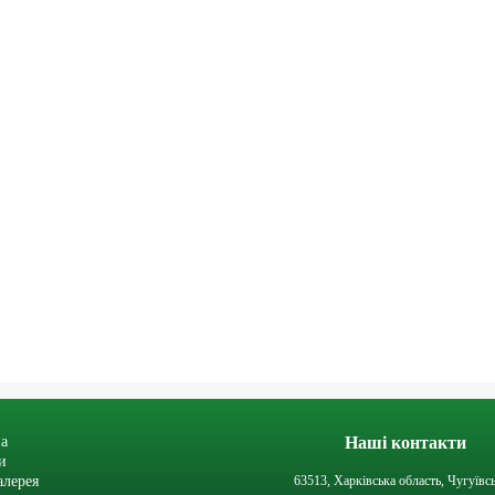
а
Наші контакти
и
алерея
63513, Харківська область, Чугуївс