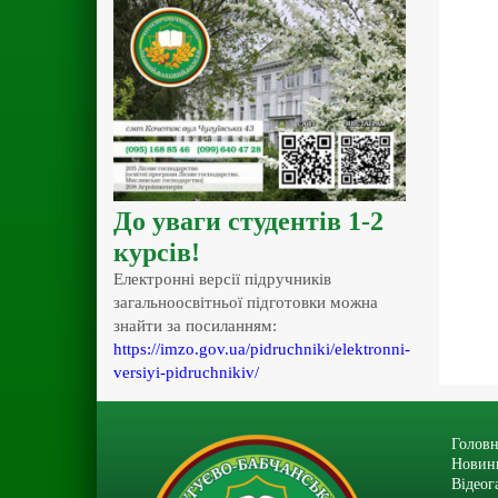
До уваги студентів 1-2
курсів!
Електронні версії підручників
загальноосвітньої підготовки можна
знайти за посиланням:
https://imzo.gov.ua/pidruchniki/elektronni-
versiyi-pidruchnikiv/
Головн
Новин
Відеог