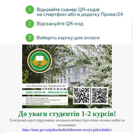
До уваги студентів 1-2 курсів!
Електронні версії підручників загальноосвітньої підготовки можна знайти за
посиланням:
https://imzo.gov.ua/pidruchniki/elektronni-versiyi-pidruchnikiv/