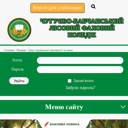
Версія для слабозорих
ЧУГУЄВО-БАБЧАНСЬКИЙ
ЛІСОВИЙ ФАХОВИЙ
КОЛЕДЖ
Головна
/
Новини
/
День української писемності та мови
Логін:
Пароль
Запам'ятати
Забули пароль?
Меню сайту