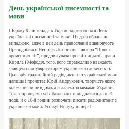
День української писемності та
мови
Щороку 9 листопада в Україні відзначається День
української писемності та мови. Ця дата обрана не
випадково, адже в цей день православні вшановують
Преподобного Нестора Літописця – автора “Повісті
временних літ”, продовжувача просвітницької справи
Кирила і Мефодія, того, кого справедливо вважають
знавцем і популяризатором української словесності.
Цьогоріч традиційний радіодиктант з української мови
напише і прочитає Юрій Андрухович, творчість якого
відома не лише вдома, а й далеко за межами України.
Тож запрошуємо усіх бажаючих приєднатися до цієї
події, й о 10-й годині розпочати писати радіодиктант з
української мови. Успіху! Ні пуху ні пера!