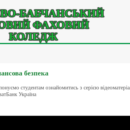
ВО-БАБЧАНСЬКИЙ
ОВИЙ ФАХОВИЙ
КОЛЕДЖ
ансова безпека
онуємо студентам ознайомитись з серією відеоматеріа
атБанк Україна