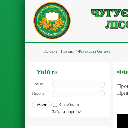
ЧУГУЄ
ЛІС
Головна
/
Новини
/
Фінансова безпека
Увійти
Фін
Логін:
Проп
Прив
Пароль
Запам'ятати
Забули пароль?