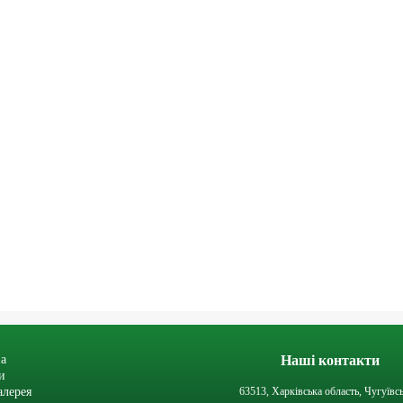
а
Наші контакти
и
алерея
63513, Харківська область, Чугуївс