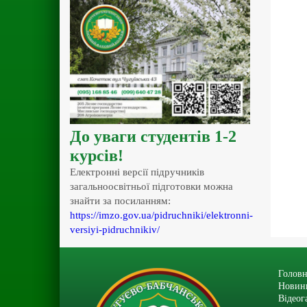
До уваги студентів 1-2
курсів!
Електронні версії підручників
загальноосвітньої підготовки можна
знайти за посиланням:
https://imzo.gov.ua/pidruchniki/elektronni-
versiyi-pidruchnikiv/
Головн
Новин
Відеог