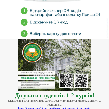
До уваги студентів 1-2 курсів!
Електронні версії підручників загальноосвітньої підготовки можна знайти за
посиланням:
https://imzo.gov.ua/pidruchniki/elektronni-versiyi-pidruchnikiv/