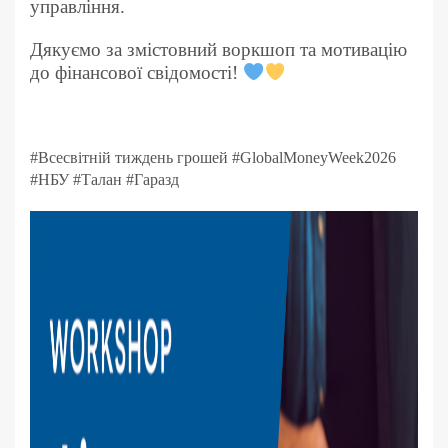
управління.
Дякуємо за змістовний воркшоп та мотивацію
до фінансової свідомості!
#Всесвітній тиждень грошей #GlobalMoneyWeek2026
#НБУ #Талан #Гаразд