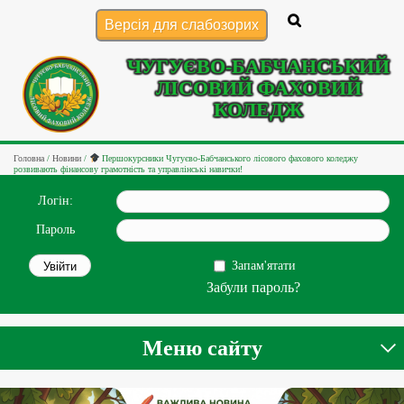
Версія для слабозорих
ЧУГУЄВО-БАБЧАНСЬКИЙ
ЛІСОВИЙ ФАХОВИЙ
КОЛЕДЖ
Головна
/
Новини
/
Першокурсники Чугуєво‑Бабчанського лісового фахового коледжу
розвивають фінансову грамотність та управлінські навички!
Логін:
Пароль
Запам'ятати
Забули пароль?
Меню сайту