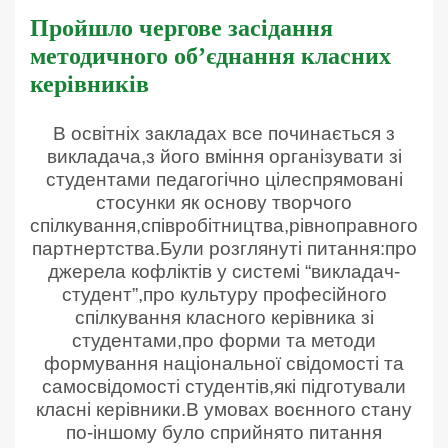
Пройшло чергове засідання
методичного об’єднання класних
керівників
В освітніх закладах все починається з
викладача,з його вміння організувати зі
студентами педагогічно цілеспрямовані
стосунки як основу творчого
спілкування,співробітництва,рівноправного
партнертства.Були розглянуті питання:про
джерела кофліктів у системі “викладач-
студент”,про культуру професійного
спілкування класного керівника зі
студентами,про форми та методи
формування національної свідомості та
самосвідомості студентів,які підготували
класні керівники.В умовах воєнного стану
по-іншому було сприйнято питання