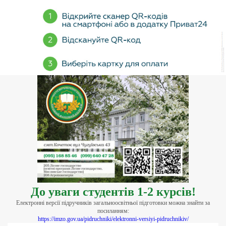
До уваги студентів 1-2 курсів!
Електронні версії підручників загальноосвітньої підготовки можна знайти за
посиланням:
https://imzo.gov.ua/pidruchniki/elektronni-versiyi-pidruchnikiv/