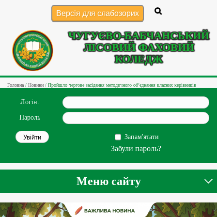
Версія для слабозорих
ЧУГУЄВО-БАБЧАНСЬКИЙ
ЛІСОВИЙ ФАХОВИЙ
КОЛЕДЖ
Головна
/
Новини
/
Пройшло чергове засідання методичного об’єднання класних керівників
Логін:
Пароль
Запам'ятати
Забули пароль?
Меню сайту