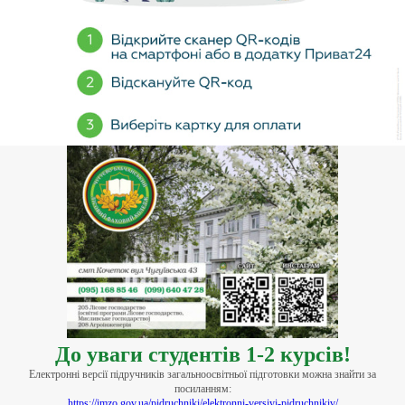
До уваги студентів 1-2 курсів!
Електронні версії підручників загальноосвітньої підготовки можна знайти за
посиланням:
https://imzo.gov.ua/pidruchniki/elektronni-versiyi-pidruchnikiv/