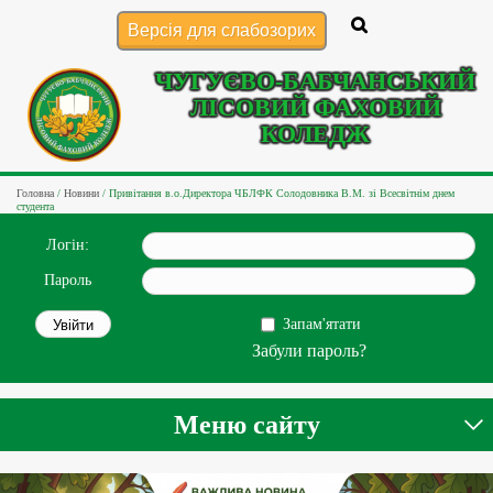
Версія для слабозорих
ЧУГУЄВО-БАБЧАНСЬКИЙ
ЛІСОВИЙ ФАХОВИЙ
КОЛЕДЖ
Головна
/
Новини
/
Привітання в.о.Директора ЧБЛФК Солодовника В.М. зі Всесвітнім днем
студента
Логін:
Пароль
Запам'ятати
Забули пароль?
Меню сайту