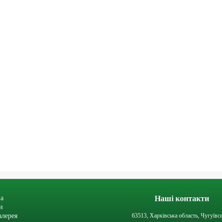
а
Наші контакти
и
алерея
63513, Харківська область, Чугуївс