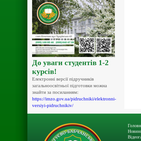
До уваги студентів 1-2
курсів!
Електронні версії підручників
загальноосвітньої підготовки можна
знайти за посиланням:
https://imzo.gov.ua/pidruchniki/elektronni-
versiyi-pidruchnikiv/
Головн
Новин
Відеог