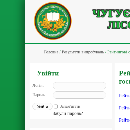
ЧУГУЄ
ЛІС
Головна
/
Результати випробувань
/
Рейтингові с
Увійти
Рей
гос
Логін:
Пароль
Рейти
Запам'ятати
Рейти
Забули пароль?
Рейти