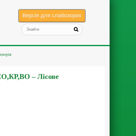
Версія для слабозорих
енерія
ЗСО,КР,ВО – Лісове