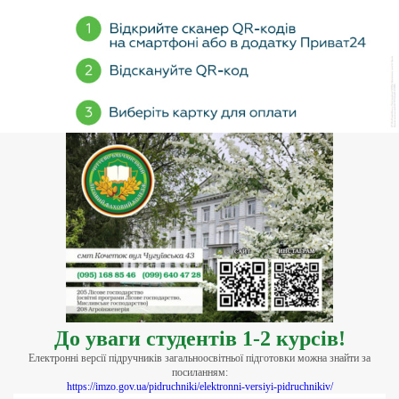
До уваги студентів 1-2 курсів!
Електронні версії підручників загальноосвітньої підготовки можна знайти за
посиланням:
https://imzo.gov.ua/pidruchniki/elektronni-versiyi-pidruchnikiv/