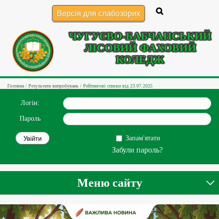
Версія для слабозорих
ЧУГУЄВО-БАБЧАНСЬКИЙ
ЛІСОВИЙ ФАХОВИЙ
КОЛЕДЖ
Головна
/
Результати випробувань
/
Рейтингові списки від 23.07.2025
Логін:
Пароль
Запам'ятати
Забули пароль?
Меню сайту