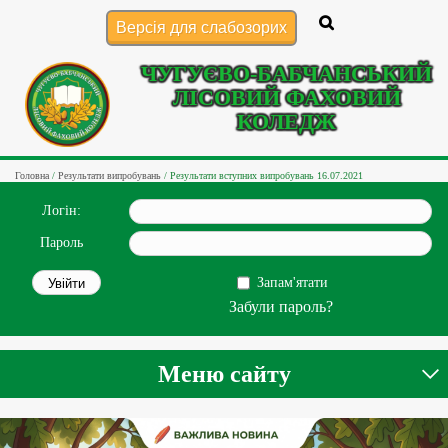
Версія для слабозорих
ЧУГУЄВО-БАБЧАНСЬКИЙ
ЛІСОВИЙ ФАХОВИЙ
КОЛЕДЖ
Головна
/
Результати випробувань
/
Результати вступних випробувань 16.07.2021
Логін:
Пароль
Запам'ятати
Забули пароль?
Меню сайту