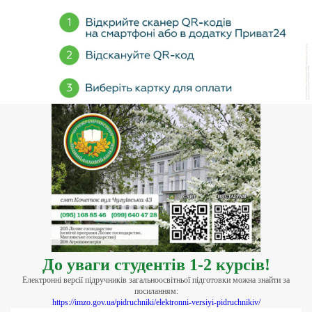
До уваги студентів 1-2 курсів!
Електронні версії підручників загальноосвітньої підготовки можна знайти за
посиланням:
https://imzo.gov.ua/pidruchniki/elektronni-versiyi-pidruchnikiv/