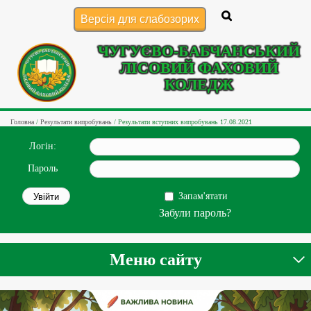
Версія для слабозорих
ЧУГУЄВО-БАБЧАНСЬКИЙ
ЛІСОВИЙ ФАХОВИЙ
КОЛЕДЖ
Головна
/
Результати випробувань
/
Результати вступних випробувань 17.08.2021
Логін:
Пароль
Запам'ятати
Забули пароль?
Меню сайту