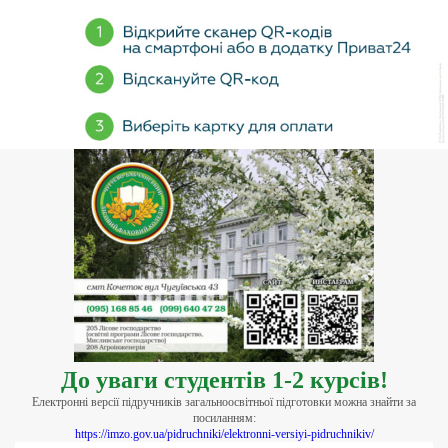
До уваги студентів 1-2 курсів!
Електронні версії підручників загальноосвітньої підготовки можна знайти за
посиланням:
https://imzo.gov.ua/pidruchniki/elektronni-versiyi-pidruchnikiv/