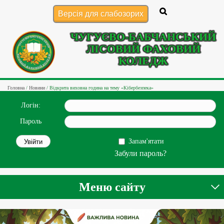
Версія для слабозорих
ЧУГУЄВО-БАБЧАНСЬКИЙ
ЛІСОВИЙ ФАХОВИЙ
КОЛЕДЖ
Головна
/
Новини
/
Відкрита виховна година на тему «Кібербезпека»
Логін:
Пароль
Запам'ятати
Забули пароль?
Меню сайту