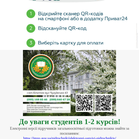
До уваги студентів 1-2 курсів!
Електронні версії підручників загальноосвітньої підготовки можна знайти за
посиланням:
https://imzo.gov.ua/pidruchniki/elektronni-versiyi-pidruchnikiv/