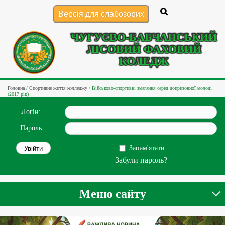
Версія для слабозорих
ЧУГУЄВО-БАБЧАНСЬКИЙ
ЛІСОВИЙ ФАХОВИЙ
КОЛЕДЖ
Головна
/
Спортивне життя колледжу
/
Військово-спортивні змагання серед допризовної молоді
(2017 рік)
Логін:
Пароль
Запам'ятати
Забули пароль?
Меню сайту