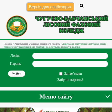
Версія для слабозорих
ЧУГУЄВО-БАБЧАНСЬКИЙ
ЛІСОВИЙ ФАХОВИЙ
КОЛЕДЖ
Головна
/
Анкетування учасників освітнього процесу
/
Анкета для опитування здобувачів освіти
першого року навчання щодо адаптації до освітнього процесу в коледжі
Логін:
Пароль
Запам'ятати
Забули пароль?
Меню сайту