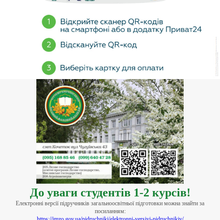
До уваги студентів 1-2 курсів!
Електронні версії підручників загальноосвітньої підготовки можна знайти за
посиланням:
https://imzo.gov.ua/pidruchniki/elektronni-versiyi-pidruchnikiv/