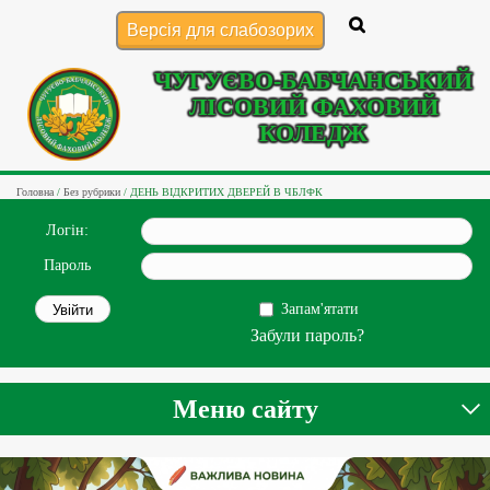
Версія для слабозорих
ЧУГУЄВО-БАБЧАНСЬКИЙ
ЛІСОВИЙ ФАХОВИЙ
КОЛЕДЖ
Головна
/
Без рубрики
/
ДЕНЬ ВІДКРИТИХ ДВЕРЕЙ В ЧБЛФК
Логін:
Пароль
Запам'ятати
Забули пароль?
Меню сайту