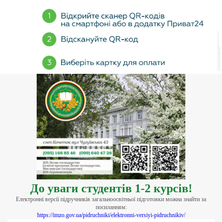
До уваги студентів 1-2 курсів!
Електронні версії підручників загальноосвітньої підготовки можна знайти за
посиланням:
https://imzo.gov.ua/pidruchniki/elektronni-versiyi-pidruchnikiv/