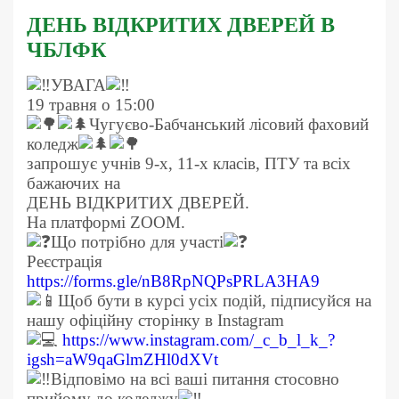
ДЕНЬ ВІДКРИТИХ ДВЕРЕЙ В
ЧБЛФК
УВАГА
19 травня о 15:00
Чугуєво-Бабчанський лісовий фаховий
коледж
запрошує учнів 9-х, 11-х класів, ПТУ та всіх
бажаючих на
ДЕНЬ ВІДКРИТИХ ДВЕРЕЙ.
На платформі ZOOM.
Що потрібно для участі
Реєстрація
https://forms.gle/nB8RpNQPsPRLA3HA9
Щоб бути в курсі усіх подій, підписуйся на
нашу офіційну сторінку в Instagram
https://www.instagram.com/_c_b_l_k_?
igsh=aW9qaGlmZHl0dXVt
Відповімо на всі ваші питання стосовно
прийому до коледжу