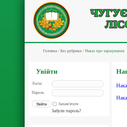
ЧУГУЄ
ЛІС
Головна
/
Без рубрики
/
Наказ про зарахування
Увійти
Нак
Логін:
Нака
Пароль
Нака
Запам'ятати
Забули пароль?