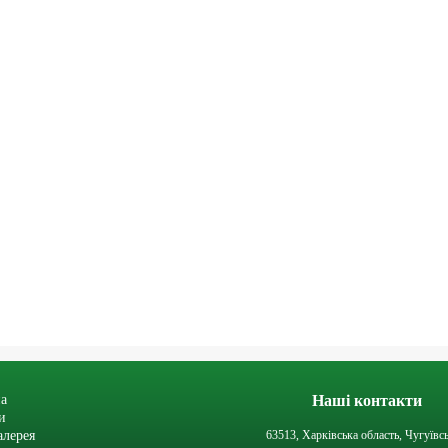
а
Наші контакти
и
алерея
63513, Харківська область, Чугуївс