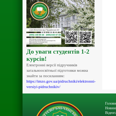
До уваги студентів 1-2
курсів!
Електронні версії підручників
загальноосвітньої підготовки можна
знайти за посиланням:
https://imzo.gov.ua/pidruchniki/elektronni-
versiyi-pidruchnikiv/
Головн
Новин
Відеог