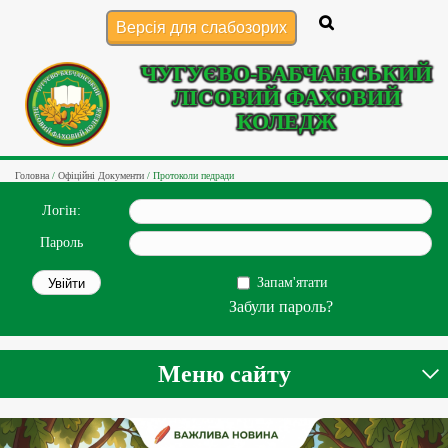
Версія для слабозорих
ЧУГУЄВО-БАБЧАНСЬКИЙ
ЛІСОВИЙ ФАХОВИЙ
КОЛЕДЖ
Головна
/
Офіційні Документи
/
Протоколи педради
Логін:
Пароль
Запам'ятати
Забули пароль?
Меню сайту