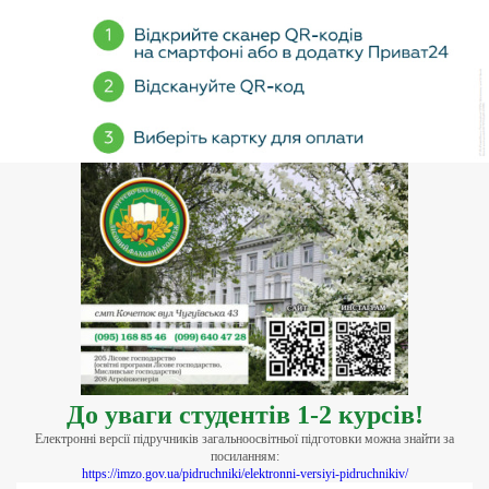
До уваги студентів 1-2 курсів!
Електронні версії підручників загальноосвітньої підготовки можна знайти за
посиланням:
https://imzo.gov.ua/pidruchniki/elektronni-versiyi-pidruchnikiv/